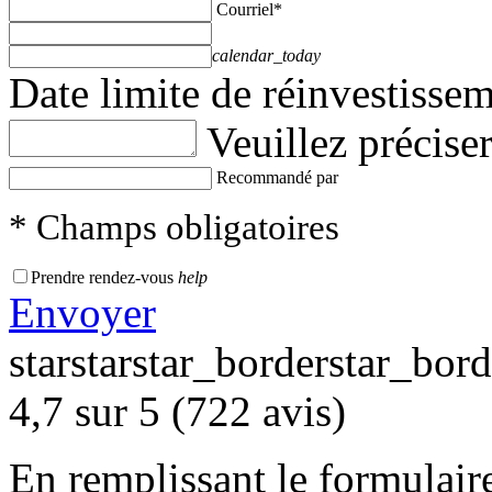
Courriel
*
calendar_today
Date limite de réinvestisse
Veuillez préciser
Recommandé par
* Champs obligatoires
Prendre rendez-vous
help
Envoyer
star
star
star_border
star_bord
4,7 sur 5 (722 avis)
En remplissant le formulair