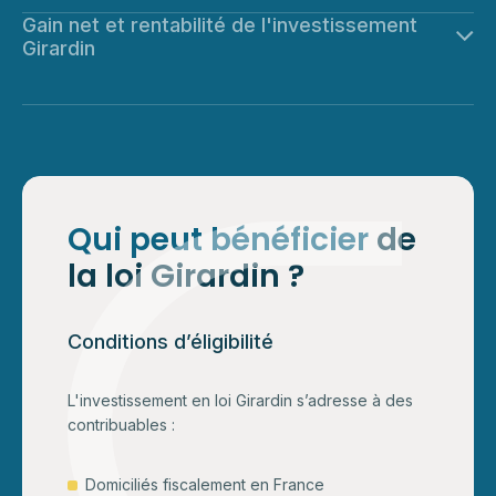
Gain net et rentabilité de l'investissement
Girardin
Calcul du gain fiscal net
Le “gain” se comprend comme un écart entre :
le montant investi,
et l’avantage fiscal estimé réellement imputable.
Qui peut bénéficier
de
Ce calcul doit rester prudent : il dépend du respect des
la loi Girardin ?
conditions du dispositif sur la durée.‍
Conditions d’éligibilité
L'investissement en loi Girardin s’adresse à des
contribuables :
Domiciliés fiscalement en France