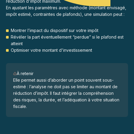
réduction d'impôt maximum.
simulation).
En ajustant les paramètres avec méthode (montant envisagé,
impôt estimé, contraintes de plafonds), une simulation peut :
Avantages et contraintes de chaque formule
Une simulation du dispositif Girardin ne “désigne” pas
Montrer l’impact du dispositif sur votre impôt
forcément une formule gagnante. Elle sert plutôt à poser le
Révéler la part éventuellement “perdue” si le plafond est
bon cadre :
atteint
Optimiser votre montant d'investissement
quel est votre objectif fiscal ?
quel niveau de contrainte et de durée pouvez-vous
accepter ?
À retenir
quelle cohérence avec vos autres choix patrimoniaux ?
Elle permet aussi d’aborder un point souvent sous-
estimé : l’analyse ne doit pas se limiter au montant de
réduction d’impôt. Il faut intégrer la compréhension
des risques, la durée, et l’adéquation à votre situation
fiscale.