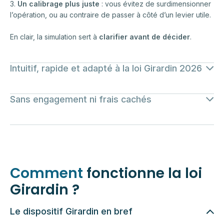
3.
Un calibrage plus juste
: vous évitez de surdimensionner
l’opération, ou au contraire de passer à côté d’un levier utile.
En clair, la simulation sert à
clarifier avant de décider
.
Intuitif, rapide et adapté à la loi Girardin 2026
Un simulateur Girardin efficace doit rester simple, mais
Sans engagement ni frais cachés
complet. L’objectif est de proposer une
estimation
cohérente avec la loi Girardin
telle qu’elle s’applique à
Réaliser une simulation loi Girardin ne vous engage à rien.
l’année fiscale concernée en tenant compte des paramètres
clés : situation familiale, impôt estimé, avantages fiscaux déjà
C’est un outil de lecture : vous obtenez une estimation, vous
mobilisés, plafonds.
comprenez la logique, et vous décidez ensuite de la suite à
donner, à votre rythme.
Comment
fonctionne la loi
Girardin ?
À savoir
La simulation Girardin est conçue pour estimer
l’avantage fiscal de l’investissement effectué en 2026,
Le dispositif Girardin en bref
cet avantage fiscal étant restitué en 2027.