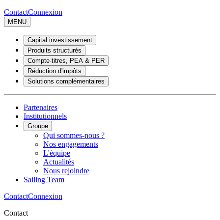
Contact
Connexion
MENU
Capital investissement
Produits structurés
Compte-titres, PEA & PER
Réduction d'impôts
Solutions complémentaires
Partenaires
Institutionnels
Groupe
Qui sommes-nous ?
Nos engagements
L'équipe
Actualités
Nous rejoindre
Sailing Team
Contact
Connexion
Contact