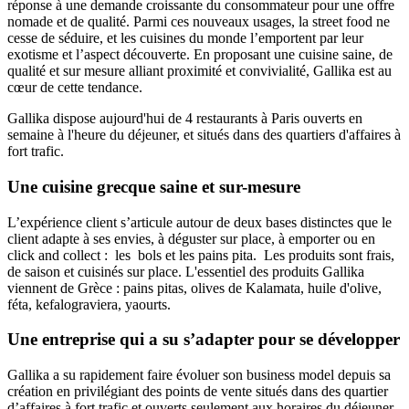
réponse à une demande croissante du consommateur pour une offre
nomade et de qualité. Parmi ces nouveaux usages, la street food ne
cesse de séduire, et les cuisines du monde l’emportent par leur
exotisme et l’aspect découverte. En proposant une cuisine saine, de
qualité et sur mesure alliant proximité et convivialité, Gallika est au
cœur de cette tendance.
Gallika dispose aujourd'hui de 4 restaurants à Paris ouverts en
semaine à l'heure du déjeuner, et situés dans des quartiers d'affaires à
fort trafic.
Une cuisine grecque saine et sur-mesure
L’expérience client s’articule autour de deux bases distinctes que le
client adapte à ses envies, à déguster sur place, à emporter ou en
click and collect : les bols et les pains pita. Les produits sont frais,
de saison et cuisinés sur place. L'essentiel des produits Gallika
viennent de Grèce : pains pitas, olives de Kalamata, huile d'olive,
féta, kefalograviera, yaourts.
Une entreprise qui a su s’adapter pour se développer
Gallika a su rapidement faire évoluer son business model depuis sa
création en privilégiant des points de vente situés dans des quartier
d’affaires à fort trafic et ouverts seulement aux horaires du déjeuner.