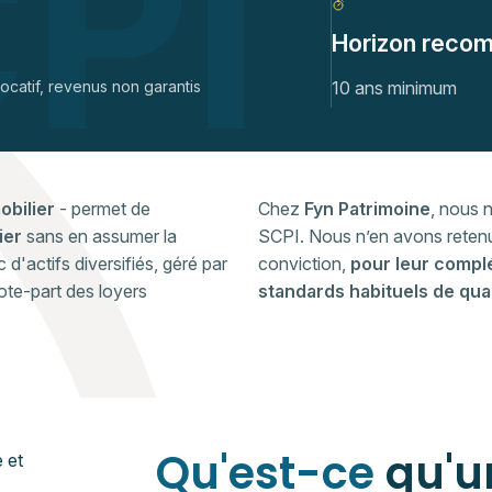
Horizon reco
 locatif, revenus non garantis
10 ans minimum
obilier
- permet de
Chez
Fyn Patrimoine
, nous 
lier
sans en assumer la
SCPI. Nous n’en avons retenu
d'actifs diversifiés, géré par
conviction,
pour leur compl
ote-part des loyers
standards habituels de qua
Qu'est-ce
qu'u