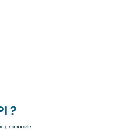
I ?
on patrimoniale.