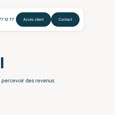
77 12 77
Accès client
Contact
I
t percevoir des revenus