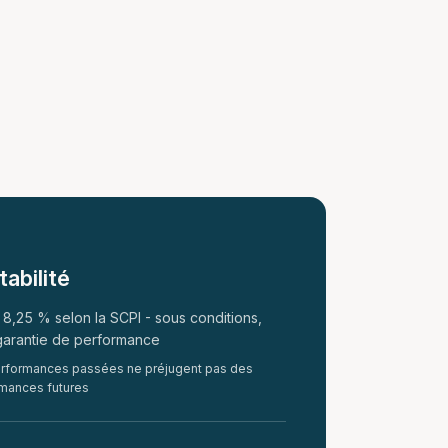
abilité
8,25 % selon la SCPI - sous conditions,
garantie de performance
rformances passées ne préjugent pas des
mances futures