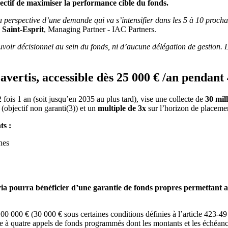
ectif de maximiser la performance cible du fonds.
a perspective d’une demande qui va s’intensifier dans les 5 à 10 procha
r Saint-Esprit
, Managing Partner - IAC Partners.
voir décisionnel au sein du fonds, ni d’aucune délégation de gestion. La
 avertis, accessible dès 25 000 € /an pendant
fois 1 an (soit jusqu’en 2035 au plus tard), vise une collecte de
30 mil
(objectif non garanti
(3)
) et un
multiple de 3x
sur l’horizon de placemen
ts :
nes
a pourra bénéficier d’une garantie de fonds propres permettant aux 
0 000 € (30 000 € sous certaines conditions définies à l’article 423-4
râce à quatre appels de fonds programmés dont les montants et les échéa