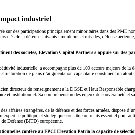
 impact industriel
ée sur des participations principalement minoritaires dans des PME non co
 clés de la défense suivants : munitions et missiles, défense aérienne, 
nent des sociétés, Elevation Capital Partners s’appuie sur des par
étitivité industrielle, a accompagné plus de 100 acteurs majeurs de la d
n structuration de plans d’augmentation capacitaire constituent un atout
, ancien directeur du renseignement à la DGSE et Haut Responsable char
taire et institutionnel. Sa compréhension des enjeux de souveraineté et
des affaires étrangères, de la défense et des forces armées, dispose d’un
xpertise politique et stratégique constitue un relais essentiel pour antici
que de Défense (BITD) européenne.
itutionnelles confère au FPCI Elevation Patria la capacité de sélec