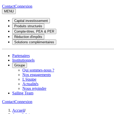
Contact
Connexion
MENU
Capital investissement
Produits structurés
Compte-titres, PEA & PER
Réduction d'impôts
Solutions complémentaires
Partenaires
Institutionnels
Groupe
Qui sommes-nous ?
Nos engagements
L'équipe
Actualités
Nous rejoindre
Sailing Team
Contact
Connexion
Accueil
/