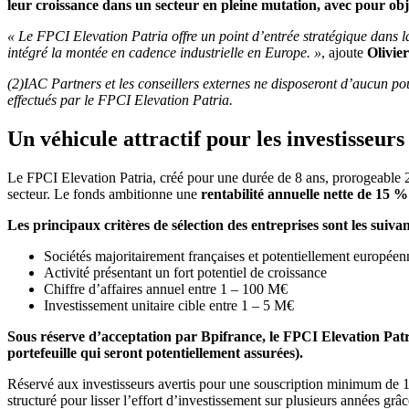
leur croissance dans un secteur en pleine mutation, avec pour obj
« Le FPCI Elevation Patria offre un point d’entrée stratégique dans l
intégré la montée en cadence industrielle en Europe. »
, ajoute
Olivie
(2)
IAC Partners et les conseillers externes ne disposeront d’aucun pou
effectués par le FPCI Elevation Patria.
Un véhicule attractif pour les investisseurs
Le FPCI Elevation Patria, créé pour une durée de 8 ans, prorogeable 2 
secteur. Le fonds ambitionne une
rentabilité annuelle nette de 15 %
Les principaux critères de sélection des entreprises sont les suivan
Sociétés majoritairement françaises et potentiellement européen
Activité présentant un fort potentiel de croissance
Chiffre d’affaires annuel entre 1 – 100 M€
Investissement unitaire cible entre 1 – 5 M€
Sous réserve d’acceptation par Bpifrance, le FPCI Elevation Patri
portefeuille qui seront potentiellement assurées).
Réservé aux investisseurs avertis pour une souscription minimum de 10
structuré pour lisser l’effort d’investissement sur plusieurs années g