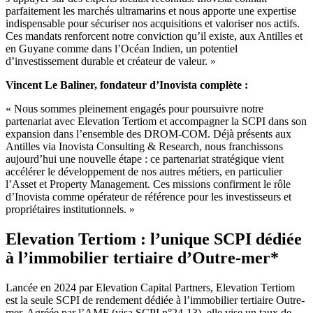
parfaitement les marchés ultramarins et nous apporte une expertise
indispensable pour sécuriser nos acquisitions et valoriser nos actifs.
Ces mandats renforcent notre conviction qu’il existe, aux Antilles et
en Guyane comme dans l’Océan Indien, un potentiel
d’investissement durable et créateur de valeur. »
Vincent Le Baliner, fondateur d’Inovista complète :
« Nous sommes pleinement engagés pour poursuivre notre
partenariat avec Elevation Tertiom et accompagner la SCPI dans son
expansion dans l’ensemble des DROM-COM. Déjà présents aux
Antilles via Inovista Consulting & Research, nous franchissons
aujourd’hui une nouvelle étape : ce partenariat stratégique vient
accélérer le développement de nos autres métiers, en particulier
l’Asset et Property Management. Ces missions confirment le rôle
d’Inovista comme opérateur de référence pour les investisseurs et
propriétaires institutionnels. »
Elevation Tertiom : l’unique SCPI dédiée
à l’immobilier tertiaire d’Outre-mer*
Lancée en 2024 par Elevation Capital Partners, Elevation Tertiom
est la seule SCPI de rendement dédiée à l’immobilier tertiaire Outre-
mer. Agréée par l’AMF (visa SCPI n°24-13), elle vise un taux de