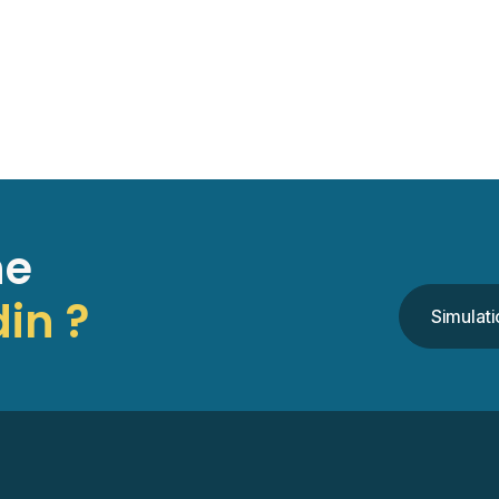
ne
din ?
Simulati