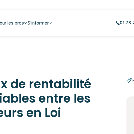
our les pros
S’informer
01 78 
x de rentabilité
iables entre les
eurs en Loi