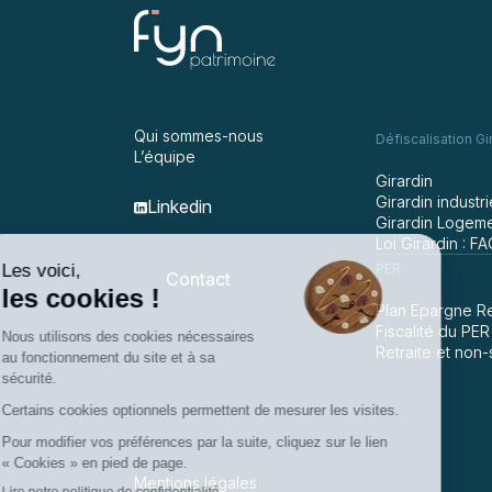
Qui sommes-nous
Défiscalisation Gi
L’équipe
Girardin
Girardin industri
Linkedin
Girardin Logeme
Loi Girardin : F
PER
Contact
Plan Epargne Re
Fiscalité du PER
Retraite et non-
Mentions légales