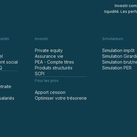
Investir com
liquidité. Les pe
rardin
Investir
Simulateurs
Private equity
Simulation impôt
el
Assurance vie
Simulation Girard
nt social
PEA - Compte titres
Simulation brut/n
AQ
Produits structurés
Simulation PER
SCPI
Pour les pros
traite
Apport cession
salariés
Optimiser votre trésorerie