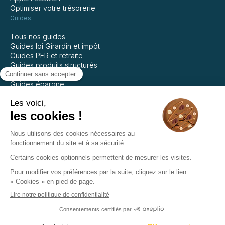
Optimiser votre trésorerie
Guides
Tous nos guides
Guides loi Girardin et impôt
Guides PER et retraite
Guides produits structurés
Guides assurance vie
Guides épargne
Guides private equity
Guides SCPI
Guides immobilier
Mentions légales
Politique de confidentialité
Recevoir la newsletter