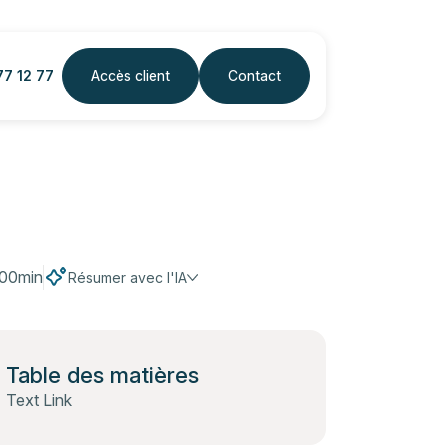
77 12 77
Accès client
Contact
00
min
Résumer avec l'IA
Table des matières
Text Link