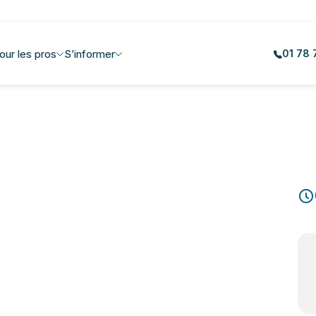
our les pros
S’informer
01 78 