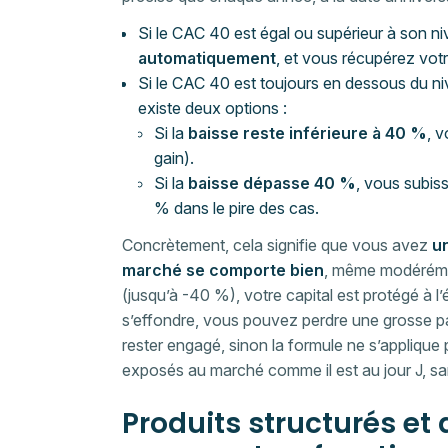
Si le CAC 40 est égal ou supérieur à son ni
automatiquement
, et vous récupérez vot
Si le CAC 40 est toujours en dessous du niv
existe deux options :
Si la
baisse reste inférieure à 40 %
, 
gain).
Si la
baisse dépasse 40 %
, vous subiss
% dans le pire des cas.
Concrètement, cela signifie que vous avez
u
marché se comporte bien
, même modéréme
(jusqu’à -40 %), votre capital est protégé à 
s’effondre, vous pouvez perdre une grosse parti
rester engagé, sinon la formule ne s’applique 
exposés au marché comme il est au jour J, sa
Produits structurés et