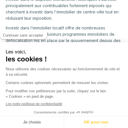
principalement aux contribuables fortement imposés qui
cherchent à investir dans l'immobilier de centre-ville tout en
réduisant leur imposition.
Investir dans l’immobilier locatif offre de nombreuses
possibilités. Grâce à plusieurs programmes immobiliers de
défiscalisation mis en place par le gouvernement depuis des
années, vous avez le choix entre investir dans le neuf,
l’ancien, les résidences étudiantes, de services, dans un
appartement meublé. Selon votre situation, n’hésitez pas à
étudier toutes les possibilités qui seraient susceptibles de
vous séduire et de vous convenir…
Cécile Raynaud
Publié le
13/4/2021
-
Mis à jour le
14/10/2025