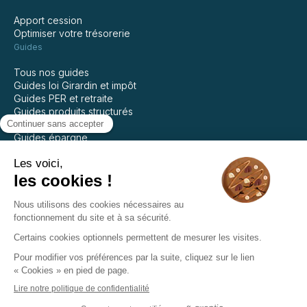
Apport cession
Optimiser votre trésorerie
Guides
Tous nos guides
Guides loi Girardin et impôt
Guides PER et retraite
Guides produits structurés
Guides assurance vie
Guides épargne
Guides private equity
Guides SCPI
Guides immobilier
Mentions légales
Politique de confidentialité
Recevoir la newsletter