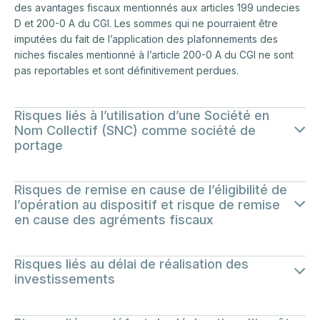
des avantages fiscaux mentionnés aux articles 199 undecies
D et 200-0 A du CGI. Les sommes qui ne pourraient être
imputées du fait de l’application des plafonnements des
niches fiscales mentionné à l’article 200-0 A du CGI ne sont
pas reportables et sont définitivement perdues.
Risques liés à l’utilisation d’une Société en
Nom Collectif (SNC) comme société de
portage
Les associés d’une SNC sont indéfiniment et solidairement
Risques de remise en cause de l’éligibilité de
responsables des dettes de la société de portage.
l’opération au dispositif et risque de remise
en cause des agréments fiscaux
Les articles 199 undecies B et C du CGI et l’agrément de la
Risques liés au délai de réalisation des
DGFIP pour l’opération font état d’obligations qu’il convient
investissements
de respecter afin que l’éligibilité de l’opération au dispositif
fiscal ne soit pas remise en cause. La principale obligation
Les investissements mobiliers ou immobiliers bénéficiant de
pesant sur les investisseurs dans le cadre de l’article 199