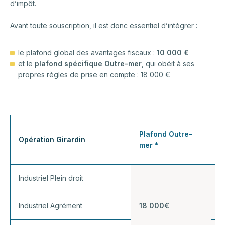
d’impôt.
Avant toute souscription, il est donc essentiel d’intégrer :
le plafond global des avantages fiscaux :
10 000 €
et le
plafond spécifique Outre-mer
, qui obéit à ses
propres règles de prise en compte : 18 000 €
R
Plafond Outre-
Opération Girardin
f
mer *
u
Industriel Plein droit
5
Industriel Agrément
18 000€