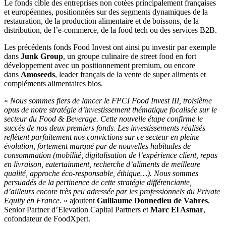
Le fonds cible des entreprises non cotées principalement françaises
et européennes, positionnées sur des segments dynamiques de la
restauration, de la production alimentaire et de boissons, de la
distribution, de l’e-commerce, de la food tech ou des services B2B.
Les précédents fonds Food Invest ont ainsi pu investir par exemple
dans
Junk Group
, un groupe culinaire de street food en fort
développement avec un positionnement premium, ou encore
dans
Amoseeds
, leader français de la vente de super aliments et
compléments alimentaires bios.
«
Nous sommes fiers de lancer le FPCI Food Invest III, troisième
opus de notre stratégie d’investissement thématique focalisée sur le
secteur du Food & Beverage. Cette nouvelle étape confirme le
succès de nos deux premiers fonds. Les investissements réalisés
reflètent parfaitement nos convictions sur ce secteur en pleine
évolution, fortement marqué par de nouvelles habitudes de
consommation (mobilité, digitalisation de l’expérience client, repas
en livraison, eatertainment, recherche d’aliments de meilleure
qualité, approche éco-responsable, éthique…). Nous sommes
persuadés de la pertinence de cette stratégie différenciante,
d’ailleurs encore très peu adressée par les professionnels du Private
Equity en France.
» ajoutent
Guillaume Donnedieu de Vabres
,
Senior Partner d’Elevation Capital Partners et
Marc El Asmar
,
cofondateur de FoodXpert.