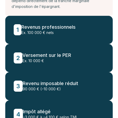
dépend directement de la tranche marginale
d'imposition de l'épargnant.
Revenus professionnels
1
Ex. 100 000 € nets
Versement sur le PER
2
Ex. 10 000 €
Revenu imposable réduit
3
90 000 € (−10 000 €)
Impôt allégé
4
−3 000 € à −4 100 € selon TMI