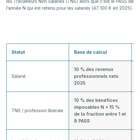
les Travailleurs Non Salariés (TNS) alors que c’est le PASS de
l’année N qui est retenu pour les salariés (47 100 € en 2025).
Statut
Base de calcul
P
10 % des revenus
M
Salarié
professionnels nets
6
2025
10 % des bénéfices
imposables N + 15 %
M
TNS / profession libérale
de la fraction entre 1 et
9
8 PASS