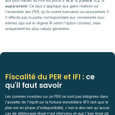
aux plus-values du PER est porté à
18,6 % (contre 17,2 %
auparavant)
. Ce taux s'applique aux gains réalisés sur
l'ensemble des PER, qu'ils soient bancaires ou assurantiels. Il
n'affecte pas la partie correspondant aux versements eux-
mêmes (qui suit le régime IR selon l'option choisie), mais
uniquement les plus-values générées.
Fiscalité du PER et IFI :
ce
qu'il faut savoir
Les sommes investies sur un PER ne sont pas intégrées dans
l'assiette de l'impôt sur la fortune immobilière (IFI) tant que le
plan est en phase d'indisponibilité, c'est-à-dire tant qu'aucun
cas de déblocage légal n'est intervenu et que l'âge légal de