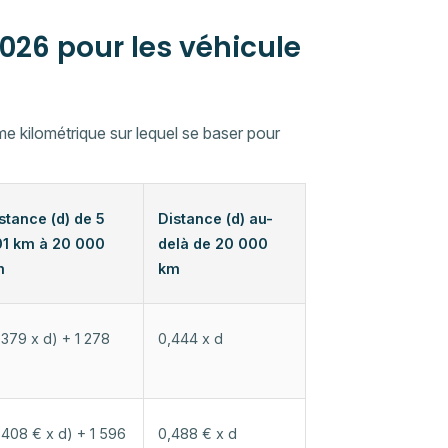
026 pour les véhicule
me kilométrique sur lequel se baser pour
stance (d) de 5
Distance (d) au-
1 km à 20 000
delà de 20 000
m
km
,379 x d) + 1 278
0,444 x d
,408 € x d) + 1 596
0,488 € x d