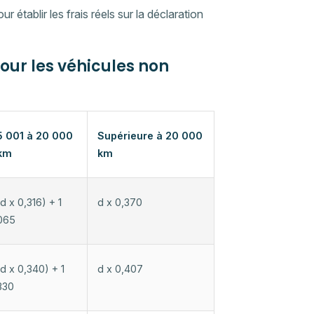
 établir les frais réels sur la déclaration
ur les véhicules non
5 001 à 20 000
Supérieure à 20 000
km
km
(d x 0,316) + 1
d x 0,370
065
(d x 0,340) + 1
d x 0,407
330