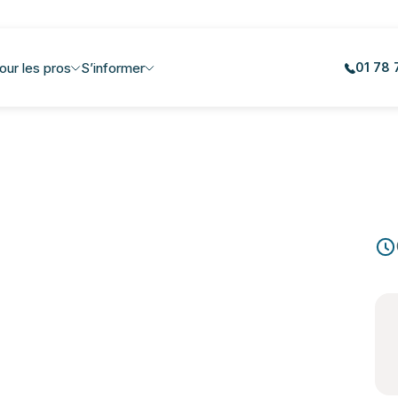
our les pros
S’informer
01 78 