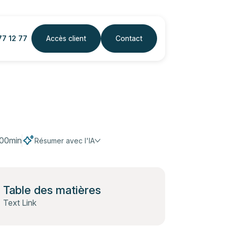
77 12 77
Accès client
Contact
00
min
Résumer avec l'IA
Table des matières
Text Link