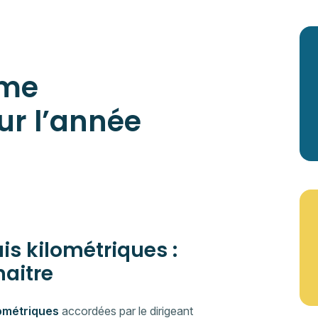
ème
ur l’année
s kilométriques :
naitre
lométriques
accordées par le dirigeant