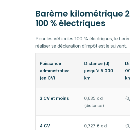
Barème kilométrique 2
100 % électriques
Pour les véhicules 100 % électriques, le barè
réaliser sa déclaration d’impôt est le suivant.
Puissance
Distance (d)
Di
administrative
jusqu'à 5 000
00
(en CV)
km
k
3 CV et moins
0,635 x d
(0
(distance)
4 CV
0,727 € x d
(0