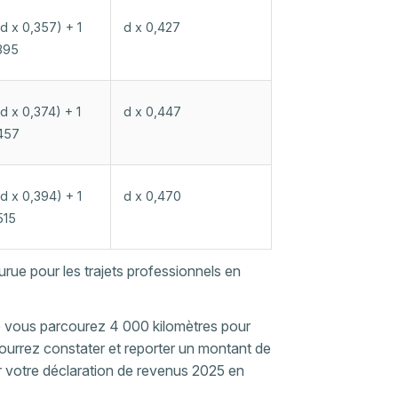
(d x 0,357) + 1
d x 0,427
395
(d x 0,374) + 1
d x 0,447
457
(d x 0,394) + 1
d x 0,470
515
urue pour les trajets professionnels en
ue vous parcourez 4 000 kilomètres pour
ourrez constater et reporter un montant de
r votre déclaration de revenus 2025 en