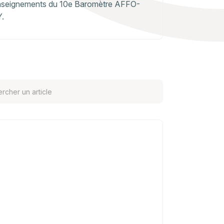
nseignements du 10e Baromètre AFFO-
.
te
Private
y
equity