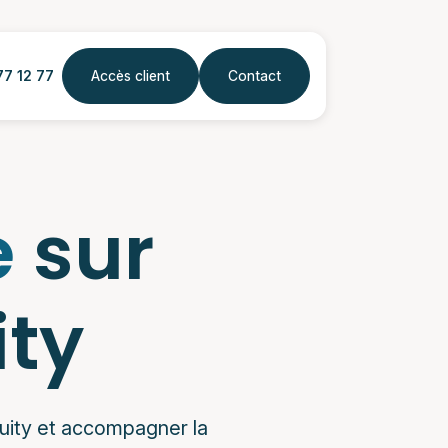
77 12 77
Accès client
Contact
e
sur
ity
quity et accompagner la