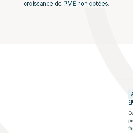
croissance de PME non cotées.
C
À
g
Qu
pr
fa