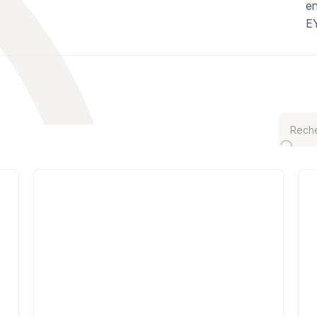
e
EY
Private
Priva
equity
equit