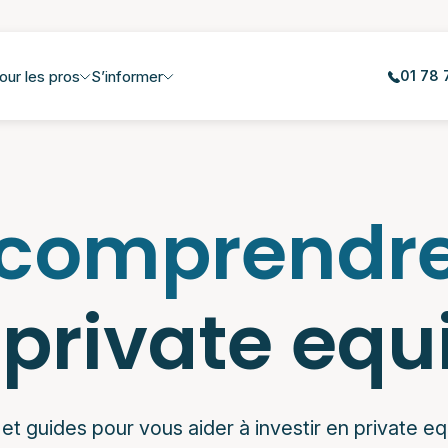
our les pros
S’informer
01 78 
 comprendr
 private equ
 et guides pour vous aider à investir en private e