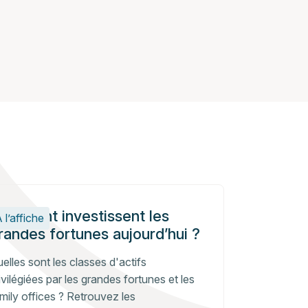
omment investissent les
 l’affiche
randes fortunes aujourd’hui ?
elles sont les classes d'actifs
ivilégiées par les grandes fortunes et les
mily offices ? Retrouvez les