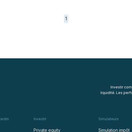
1
Investir com
liquidité. Les pe
rardin
Investir
Simulateurs
Private equity
Simulation impôt